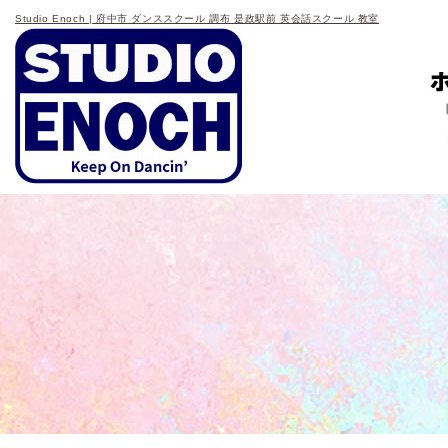
Studio Enoch | 府中市 ダンススクール 調布 是政駅前 英会話スクール 教室