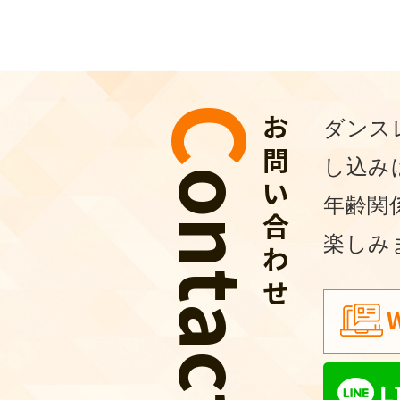
C
n
t
a
c
お問い合わせ
ダンス
し込み
o
t
年齢関
楽しみ