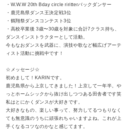
・W.W.W 20th Bday circle riritterバックダンサー
・鹿児島県ダンス王決定戦3位
・鶴翔祭ダンスコンテスト3位
・高校卒業後 3歳〜30歳を対象に合計7クラス持ち、
ダンスインストラクターとして活動。
今もなおダンスを武器に、演技や歌など幅広げアーテ
ィスト活動に挑戦中です！
☆メッセージ☆
初めまして！KARINです。
鹿児島県から上京してきました！上京して一年半。や
っとホームシックから抜け出しつつある田舎者です笑
私はとにかくダンスが大好きです。
大好きなもの、楽しい事って、努力してるつもりなく
ても無意識のうちに頑張れちゃいますよね。これが上
手くなるコツなのかなと感じてます。