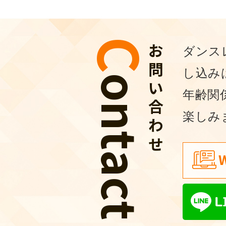
C
n
t
a
c
お問い合わせ
ダンス
し込み
o
t
年齢関
楽しみ