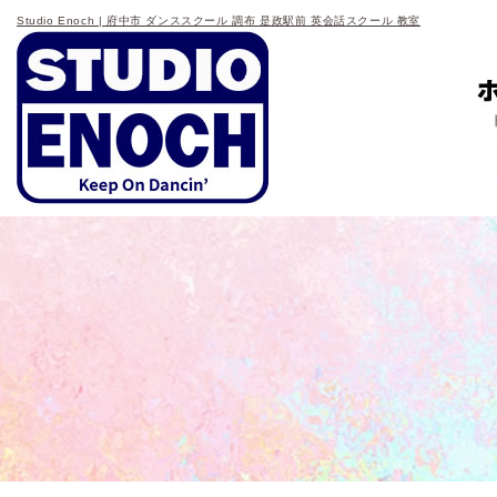
Studio Enoch | 府中市 ダンススクール 調布 是政駅前 英会話スクール 教室